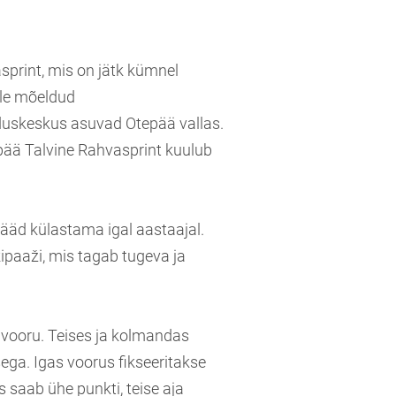
sprint, mis on jätk kümnel
ele mõeldud
lduskeskus asuvad Otepää vallas.
epää Talvine Rahvasprint kuulub
ääd külastama igal aastaajal.
ipaaži, mis tagab tugeva ja
 vooru. Teises ja kolmandas
ega. Igas voorus fikseeritakse
 saab ühe punkti, teise aja