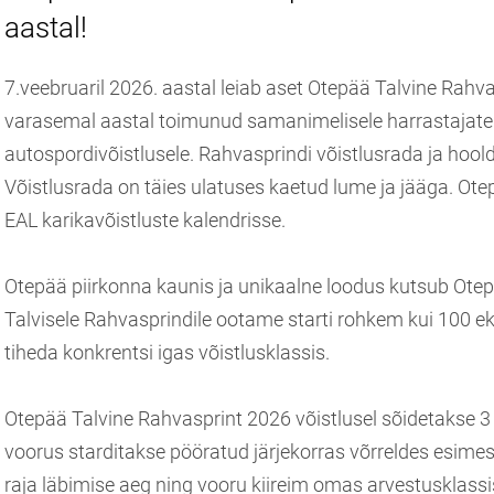
aastal!
7.veebruaril 2026. aastal leiab aset Otepää Talvine Rahva
varasemal aastal toimunud samanimelisele harrastajat
autospordivõistlusele. Rahvasprindi võistlusrada ja hoo
Võistlusrada on täies ulatuses kaetud lume ja jääga. Ot
EAL karikavõistluste kalendrisse.
Otepää piirkonna kaunis ja unikaalne loodus kutsub Otep
Talvisele Rahvasprindile ootame starti rohkem kui 100 ek
tiheda konkrentsi igas võistlusklassis.
Otepää Talvine Rahvasprint 2026 võistlusel sõidetakse 3
voorus starditakse pööratud järjekorras võrreldes esimes
raja läbimise aeg ning vooru kiireim omas arvestusklassis